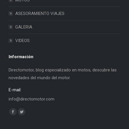
ASESORAMIENTO VIAJES
GALERIA
VIDEOS
Información
Directomotor, blog especializado en motos, descubre las
novedades del mundo del motor.
E-mail:
info@directomotor.com
Find us on:
Facebook
Twitter
page
page