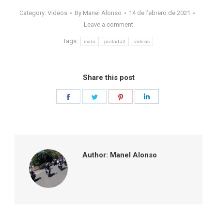
Category:
Videos
By
Manel Alonso
14 de febrero de 2021
Leave a comment
Tags:
moto
portada2
videos
Share this post
Share
Share
Share
Share
on
on
on
on
Facebook
Twitter
Pinterest
LinkedIn
Author:
Manel Alonso