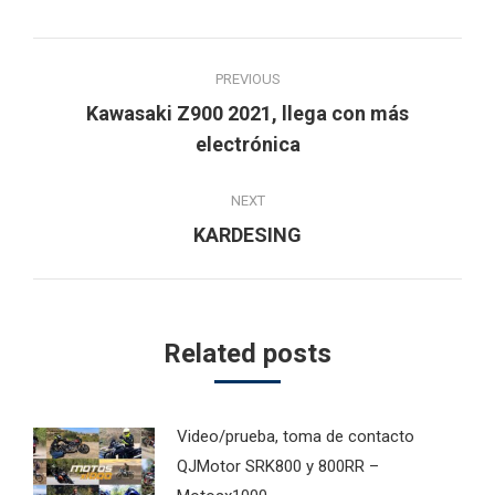
Post
PREVIOUS
navigation
Kawasaki Z900 2021, llega con más
Previous
electrónica
post:
NEXT
Next
KARDESING
post:
Related posts
Video/prueba, toma de contacto
QJMotor SRK800 y 800RR –