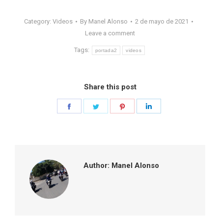
Category:
Videos
By
Manel Alonso
2 de mayo de 2021
Leave a comment
Tags:
portada2
videos
Share this post
Share
Share
Share
Share
on
on
on
on
Facebook
Twitter
Pinterest
LinkedIn
Author:
Manel Alonso