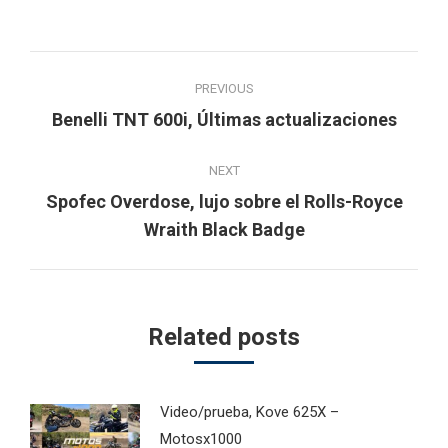
Post
PREVIOUS
navigation
Previous
Benelli TNT 600i, Últimas actualizaciones
post:
NEXT
Spofec Overdose, lujo sobre el Rolls-Royce
Next
Wraith Black Badge
post:
Related posts
Video/prueba, Kove 625X –
Motosx1000