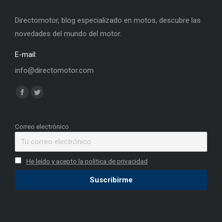
Directomotor, blog especializado en motos, descubre las
novedades del mundo del motor.
E-mail:
info@directomotor.com
Find us on:
Facebook
Twitter
page
page
opens
opens
Correo electrónico
in
in
new
new
He leído y acepto la política de privacidad
window
window