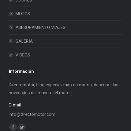
MOTOS
ASESORAMIENTO VIAJES
GALERIA
VIDEOS
Información
Directomotor, blog especializado en motos, descubre las
novedades del mundo del motor.
E-mail:
info@directomotor.com
Find us on:
Facebook
Twitter