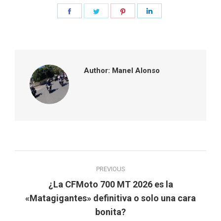
Share
Share
Share
Share
on
on
on
on
Facebook
Twitter
Pinterest
LinkedIn
Author:
Manel Alonso
Post
PREVIOUS
navigation
¿La CFMoto 700 MT 2026 es la
Previous
«Matagigantes» definitiva o solo una cara
post:
bonita?