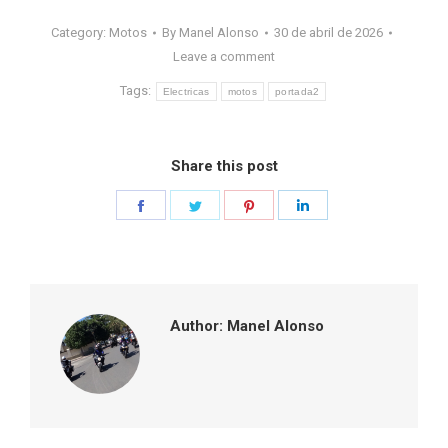
Category:
Motos
By
Manel Alonso
30 de abril de 2026
Leave a comment
Tags:
Electricas
motos
portada2
Share this post
Share
Share
Share
Share
on
on
on
on
Facebook
Twitter
Pinterest
LinkedIn
Author:
Manel Alonso