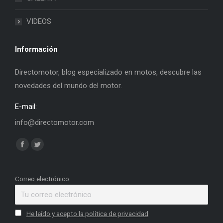
VIDEOS
Información
Directomotor, blog especializado en motos, descubre las
novedades del mundo del motor.
E-mail:
info@directomotor.com
Find us on:
Facebook
Twitter
page
page
opens
opens
Correo electrónico
in
in
new
new
He leído y acepto la política de privacidad
window
window