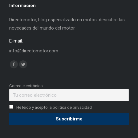
Información
Directomotor, blog especializado en motos, descubre las
novedades del mundo del motor.
E-mail:
info@directomotor.com
Find us on:
Facebook
Twitter
page
page
opens
opens
Correo electrónico
in
in
new
new
He leído y acepto la política de privacidad
window
window