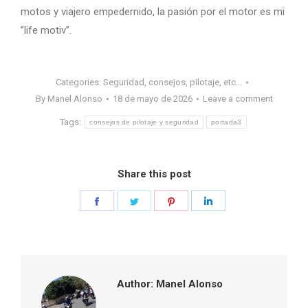
motos y viajero empedernido, la pasión por el motor es mi
”life motiv”.
Categories:
Seguridad, consejos, pilotaje, etc...
By
Manel Alonso
18 de mayo de 2026
Leave a comment
Tags:
consejos de pilotaje y seguridad
portada3
Share this post
Share
Share
Share
Share
on
on
on
on
Facebook
Twitter
Pinterest
LinkedIn
Author:
Manel Alonso