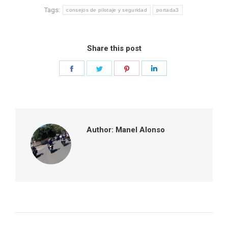
Tags:
consejos de pilotaje y seguridad
portada3
Share this post
Share
Share
Share
Share
on
on
on
on
Facebook
Twitter
Pinterest
LinkedIn
Author:
Manel Alonso
Post