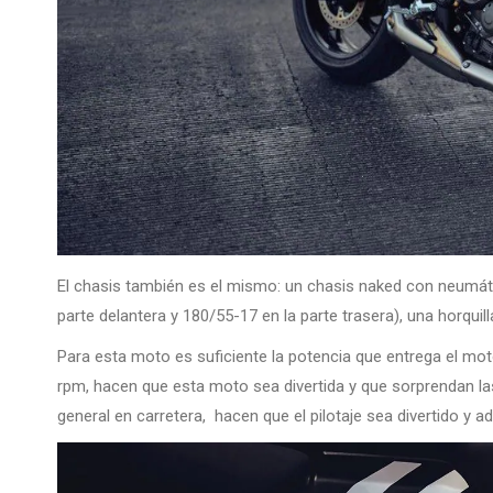
El chasis también es el mismo: un chasis naked con neumát
parte delantera y 180/55-17 en la parte trasera), una horquil
Para esta moto es suficiente la potencia que entrega el mot
rpm, hacen que esta moto sea divertida y que sorprendan l
general en carretera, hacen que el pilotaje sea divertido y 