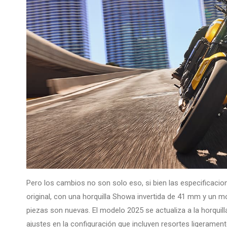
Pero los cambios no son solo eso, si bien las especificacio
original, con una horquilla Showa invertida de 41 mm y un 
piezas son nuevas. El modelo 2025 se actualiza a la horqui
ajustes en la configuración que incluyen resortes ligerame