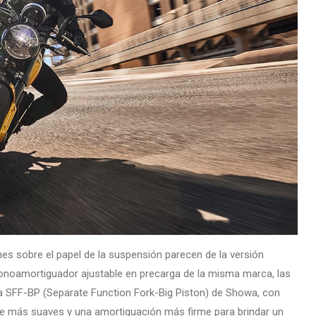
nes sobre el papel de la suspensión parecen de la versión
monoamortiguador ajustable en precarga de la misma marca, las
lla SFF-BP (Separate Function Fork-Big Piston) de Showa, con
nte más suaves y una amortiguación más firme para brindar un