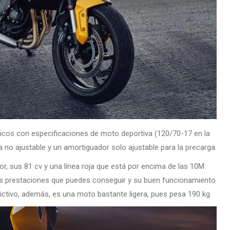
icos con especificaciones de moto deportiva (120/70-17 en la
la no ajustable y un amortiguador solo ajustable para la precarga.
or, sus 81 cv y una línea roja que está por encima de las 10M
as prestaciones que puedes conseguir y su buen funcionamiento
adictivo, además, es una moto bastante ligera, pues pesa 190 kg.