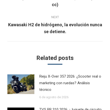
Previous
cc)
post:
NEXT
Kawasaki H2 de hidrógeno, la evolución nunca
Next
se detiene.
post:
Related posts
Rieju X-Over 357 2026: ¿Scooter real o
marketing con ruedas? Análisis
técnico
6 de agosto de 2026
TVS RR 310 2026: ¿Juguete de circuito