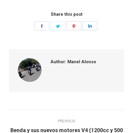
Share this post
Share
Share
Share
Share
on
on
on
on
Facebook
Twitter
Pinterest
LinkedIn
Author:
Manel Alonso
Post
PREVIOUS
navigation
Benda y sus nuevos motores V4 (1200cc y 500