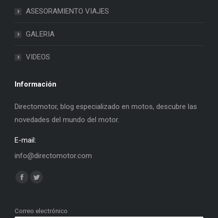
ASESORAMIENTO VIAJES
GALERIA
VIDEOS
Información
Directomotor, blog especializado en motos, descubre las
novedades del mundo del motor.
E-mail:
info@directomotor.com
Find us on:
Facebook
Twitter
page
page
opens
opens
Correo electrónico