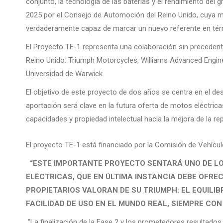
conjunto, la tecnología de las baterías y el rendimiento del 
2025 por el Consejo de Automoción del Reino Unido, cuya mot
verdaderamente capaz de marcar un nuevo referente en térm
El Proyecto TE-1 representa una colaboración sin precedente
Reino Unido: Triumph Motorcycles, Williams Advanced Engineer
Universidad de Warwick.
El objetivo de este proyecto de dos años se centra en el des
aportación será clave en la futura oferta de motos eléctricas
capacidades y propiedad intelectual hacia la mejora de la repu
El proyecto TE-1 está financiado por la Comisión de Vehícu
“ESTE IMPORTANTE PROYECTO SENTARÁ UNO DE LO
ELÉCTRICAS, QUE EN ÚLTIMA INSTANCIA DEBE OFRE
PROPIETARIOS VALORAN DE SU TRIUMPH: EL EQUILI
FACILIDAD DE USO EN EL MUNDO REAL, SIEMPRE CON
“La finalización de la Fase 2 y los prometedores resultado