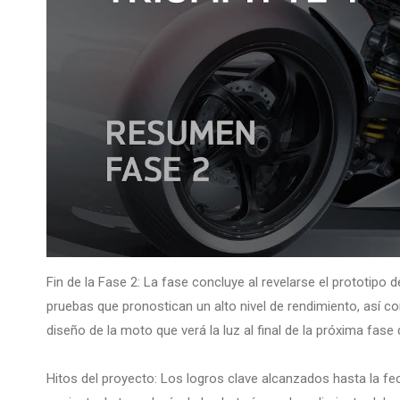
Fin de la Fase 2: La fase concluye al revelarse el prototipo d
pruebas que pronostican un alto nivel de rendimiento, así c
diseño de la moto que verá la luz al final de la próxima fase
Hitos del proyecto: Los logros clave alcanzados hasta la fe