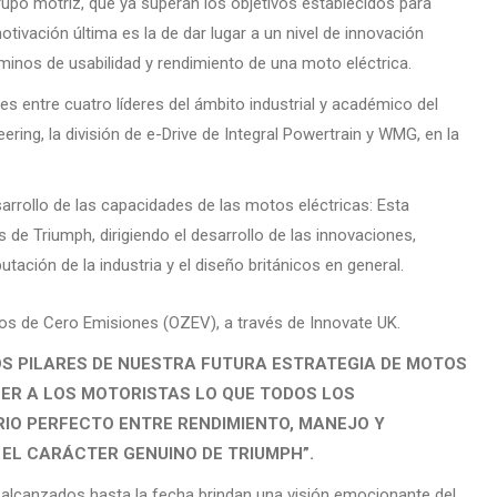
grupo motriz, que ya superan los objetivos establecidos para
ivación última es la de dar lugar a un nivel de innovación
inos de usabilidad y rendimiento de una moto eléctrica.
s entre cuatro líderes del ámbito industrial y académico del
ing, la división de e-Drive de Integral Powertrain y WMG, en la
arrollo de las capacidades de las motos eléctricas: Esta
 de Triumph, dirigiendo el desarrollo de las innovaciones,
tación de la industria y el diseño británicos en general.
los de Cero Emisiones (OZEV), a través de Innovate UK.
S PILARES DE NUESTRA FUTURA ESTRATEGIA DE MOTOS
CER A LOS MOTORISTAS LO QUE TODOS LOS
BRIO PERFECTO ENTRE RENDIMIENTO, MANEJO Y
 EL CARÁCTER GENUINO DE TRIUMPH”.
s alcanzados hasta la fecha brindan una visión emocionante del