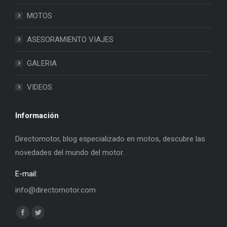
MOTOS
ASESORAMIENTO VIAJES
GALERIA
VIDEOS
Información
Directomotor, blog especializado en motos, descubre las
novedades del mundo del motor.
E-mail:
info@directomotor.com
Find us on:
Facebook
Twitter