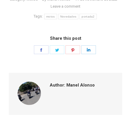
Leave a comment
Tags:
motos
Novedades
portada2
Share this post
Share
Share
Share
Share
on
on
on
on
Facebook
Twitter
Pinterest
LinkedIn
Author:
Manel Alonso