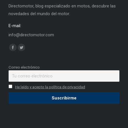
Directomotor, blog especializado en motos, descubre las
novedades del mundo del motor.
E-mail:
info@directomotor.com
Find us on:
Facebook
Twitter
page
page
opens
opens
Correo electrónico
in
in
new
new
He leído y acepto la política de privacidad
window
window