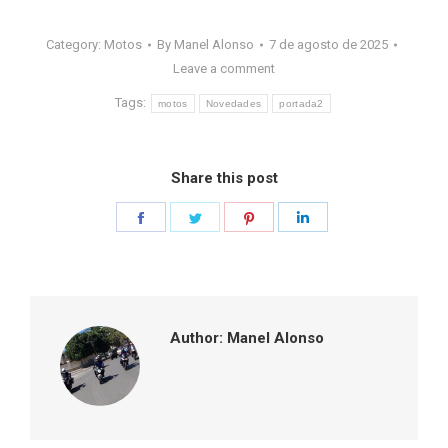
Category:
Motos
By
Manel Alonso
7 de agosto de 2025
Leave a comment
Tags:
motos
Novedades
portada2
Share this post
Share
Share
Share
Share
on
on
on
on
Facebook
Twitter
Pinterest
LinkedIn
Author:
Manel Alonso