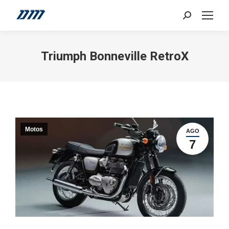
Search:
Triumph Bonneville RetroX
Motos
AGO
7