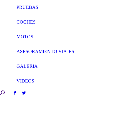
PRUEBAS
COCHES
MOTOS
ASESORAMIENTO VIAJES
GALERIA
VIDEOS
Search:
Facebook
Twitter
page
page
opens
opens
in
in
new
new
window
window