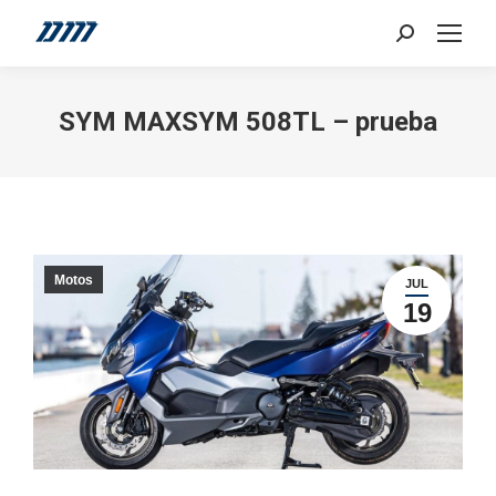
Search:
SYM MAXSYM 508TL – prueba
Motos
JUL
19