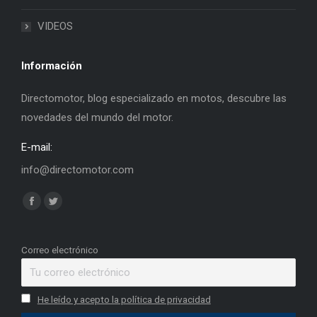
VIDEOS
Información
Directomotor, blog especializado en motos, descubre las
novedades del mundo del motor.
E-mail:
info@directomotor.com
Find us on:
Facebook
Twitter
page
page
opens
opens
Correo electrónico
in
in
new
new
He leído y acepto la política de privacidad
window
window