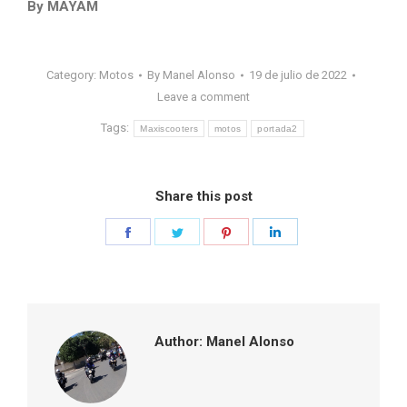
By MAYAM
Category:
Motos
By
Manel Alonso
19 de julio de 2022
Leave a comment
Tags:
Maxiscooters
motos
portada2
Share this post
Share
Share
Share
Share
on
on
on
on
Facebook
Twitter
Pinterest
LinkedIn
Author:
Manel Alonso