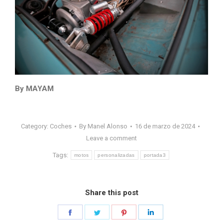
By MAYAM
Category:
Coches
By
Manel Alonso
16 de marzo de 2024
Leave a comment
Tags:
motos
personalizadas
portada3
Share this post
Share
Share
Share
Share