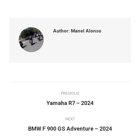
on
on
on
on
Facebook
Twitter
Pinterest
LinkedIn
Author:
Manel Alonso
Post
PREVIOUS
navigation
Previous
Yamaha R7 – 2024
post:
NEXT
Next
BMW F 900 GS Adventure – 2024
post: