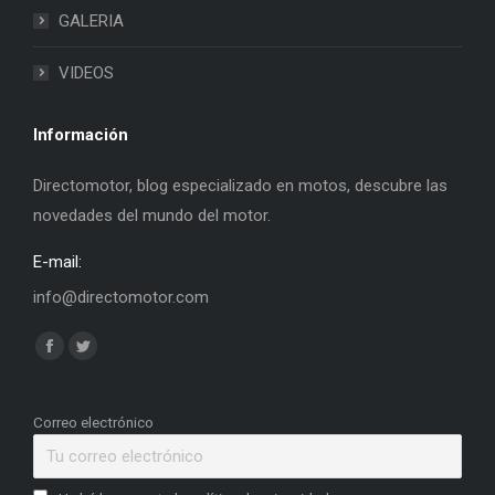
GALERIA
VIDEOS
Información
Directomotor, blog especializado en motos, descubre las
novedades del mundo del motor.
E-mail:
info@directomotor.com
Find us on:
Facebook
Twitter
page
page
opens
opens
Correo electrónico
in
in
new
new