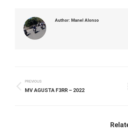
Faceboo
T
Author:
Manel Alonso
Post
navigation
PREVIOUS
Previous
MV AGUSTA F3RR – 2022
post:
Relat