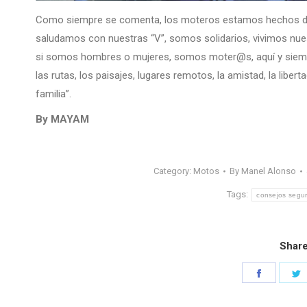
Como siempre se comenta, los moteros estamos hechos de
saludamos con nuestras “V”, somos solidarios, vivimos nuest
si somos hombres o mujeres, somos moter@s, aquí y siempre,
las rutas, los paisajes, lugares remotos, la amistad, la libert
familia”.
By MAYAM
Category:
Motos
By
Manel Alonso
Tags:
consejos segu
Share
Share
S
on
o