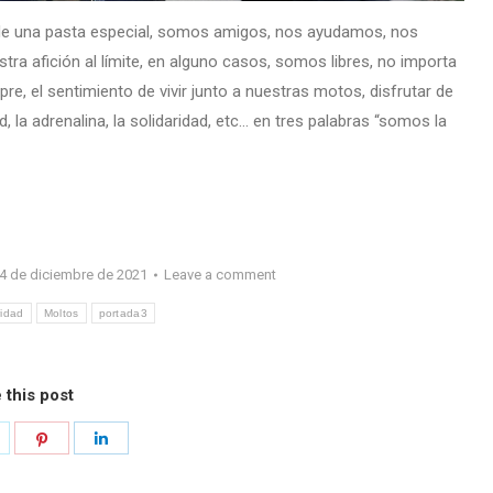
 una pasta especial, somos amigos, nos ayudamos, nos
ra afición al límite, en alguno casos, somos libres, no importa
 el sentimiento de vivir junto a nuestras motos, disfrutar de
ad, la adrenalina, la solidaridad, etc… en tres palabras “somos la
4 de diciembre de 2021
Leave a comment
ridad
Moltos
portada3
 this post
hare
Share
Share
n
on
on