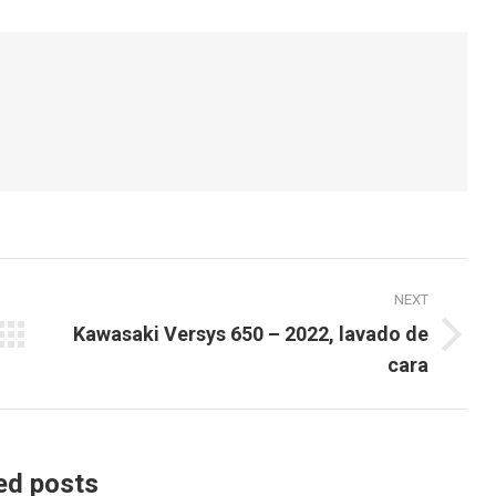
k
witter
Pinterest
LinkedIn
NEXT
Kawasaki Versys 650 – 2022, lavado de
Next
cara
post:
ed posts