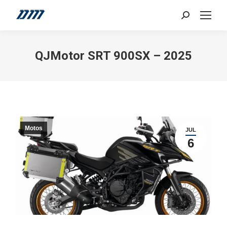
Search:
QJMotor SRT 900SX – 2025
Motos
JUL
6