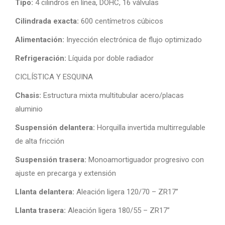
Tipo:
4 cilindros en línea, DOHC, 16 válvulas
Cilindrada exacta:
600 centímetros cúbicos
Alimentación:
Inyección electrónica de flujo optimizado
Refrigeración:
Líquida por doble radiador
CICLÍSTICA Y ESQUINA
Chasis:
Estructura mixta multitubular acero/placas
aluminio
Suspensión delantera:
Horquilla invertida multirregulable
de alta fricción
Suspensión trasera:
Monoamortiguador progresivo con
ajuste en precarga y extensión
Llanta delantera:
Aleación ligera 120/70 – ZR17”
Llanta trasera:
Aleación ligera 180/55 – ZR17”