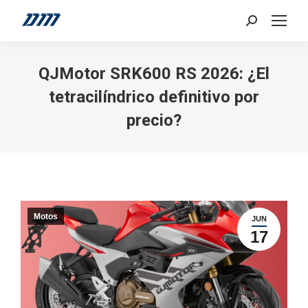
Search:
QJMotor SRK600 RS 2026: ¿El
tetracilíndrico definitivo por
precio?
Motos
JUN
17