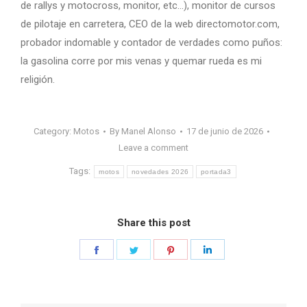
de rallys y motocross, monitor, etc…), monitor de cursos
de pilotaje en carretera, CEO de la web directomotor.com,
probador indomable y contador de verdades como puños:
la gasolina corre por mis venas y quemar rueda es mi
religión.
Category:
Motos
By
Manel Alonso
17 de junio de 2026
Leave a comment
Tags:
motos
novedades 2026
portada3
Share this post
Share
Share
Share
Share
on
on
on
on
Facebook
Twitter
Pinterest
LinkedIn