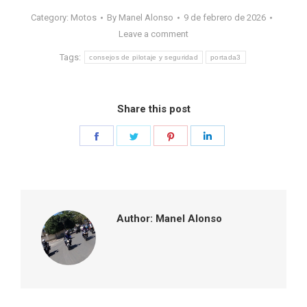
Category:
Motos
By
Manel Alonso
9 de febrero de 2026
Leave a comment
Tags:
consejos de pilotaje y seguridad
portada3
Share this post
Share
Share
Share
Share
on
on
on
on
Facebook
Twitter
Pinterest
LinkedIn
Author:
Manel Alonso