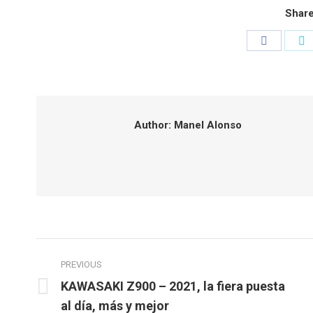
Share
Share
S
on
o
Faceboo
T
Author:
Manel Alonso
Post
PREVIOUS
navigation
KAWASAKI Z900 – 2021, la fiera puesta
Previous
al día, más y mejor