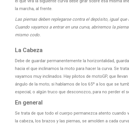
el que vira la siguiente curva debe girar sobre esa misma lín
la marcha, al frente.
Las piernas deben replegarse contra el depósito, igual que 
Cuando vayamos a entrar en una curva, abriremos la pierna 
mismo codo.
La Cabeza
Debe de guardar permanentemente la horizontalidad, guardand
hacia el que inclinamos la moto para hacer la curva. Se tr
vayamos muy inclinados. Hay pilotos de motoGP, que llevan 
ángulo de la moto; si hablamos de los 65º a los que se tu
especial, o algún truco que desconozco, para no perder el sen
En general
Se trata de que todo el cuerpo permanezca atento cuando vam
la cabeza, los brazos y las piernas, se amolden a cada curva