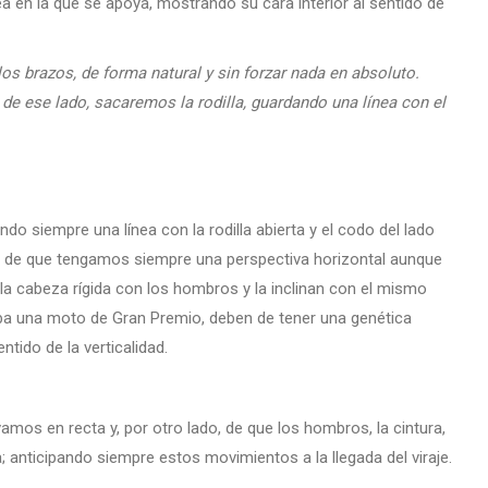
ea en la que se apoya, mostrando su cara interior al sentido de
los brazos, de forma natural y sin forzar nada en absoluto.
de ese lado, sacaremos la rodilla, guardando una línea con el
o siempre una línea con la rodilla abierta y el codo del lado
ata de que tengamos siempre una perspectiva horizontal aunque
la cabeza rígida con los hombros y la inclinan con el mismo
mba una moto de Gran Premio, deben de tener una genética
tido de la verticalidad.
os en recta y, por otro lado, de que los hombros, la cintura,
; anticipando siempre estos movimientos a la llegada del viraje.