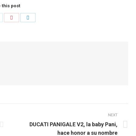
 this post
hare
Share
Share
n
on
on
k
witter
Pinterest
LinkedIn
NEXT
DUCATI PANIGALE V2, la baby Pani,
Next
hace honor a su nombre