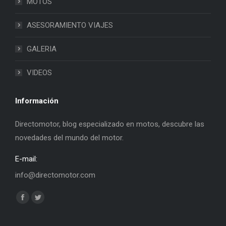
MOTOS
ASESORAMIENTO VIAJES
GALERIA
VIDEOS
Información
Directomotor, blog especializado en motos, descubre las
novedades del mundo del motor.
E-mail:
info@directomotor.com
Find us on:
Facebook
Twitter
page
page