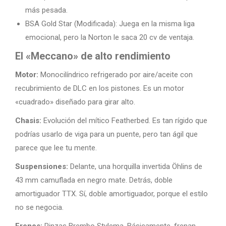
más pesada.
BSA Gold Star (Modificada): Juega en la misma liga
emocional, pero la Norton le saca 20 cv de ventaja.
El «Meccano» de alto rendimiento
Motor:
Monocilíndrico refrigerado por aire/aceite con
recubrimiento de DLC en los pistones. Es un motor
«cuadrado» diseñado para girar alto.
Chasis:
Evolución del mítico Featherbed. Es tan rígido que
podrías usarlo de viga para un puente, pero tan ágil que
parece que lee tu mente.
Suspensiones:
Delante, una horquilla invertida Öhlins de
43 mm camuflada en negro mate. Detrás, doble
amortiguador TTX. Sí, doble amortiguador, porque el estilo
no se negocia.
Frenos:
Pinzas Brembo Stylema. Básicamente, frenan