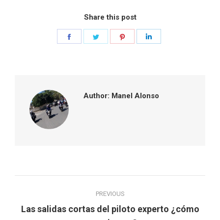
Share this post
Share
Share
Share
Share
on
on
on
on
Facebook
Twitter
Pinterest
LinkedIn
Author:
Manel Alonso
Post
PREVIOUS
navigation
Las salidas cortas del piloto experto ¿cómo
Previous