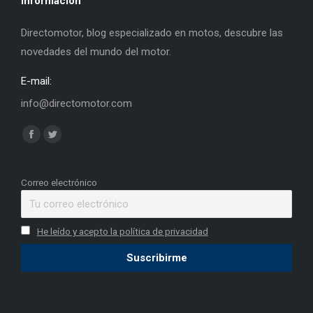
Información
Directomotor, blog especializado en motos, descubre las
novedades del mundo del motor.
E-mail:
info@directomotor.com
Find us on:
Facebook
Twitter
page
page
opens
opens
Correo electrónico
in
in
new
new
He leído y acepto la política de privacidad
window
window