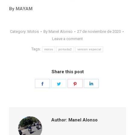
By MAYAM
Category:
Motos
By
Manel Alonso
27 de noviembre de 2020
Leave a comment
Tags:
motos
portada2
version especial
Share this post
Share
Share
Share
Share
on
on
on
on
Facebook
Twitter
Pinterest
LinkedIn
Author:
Manel Alonso