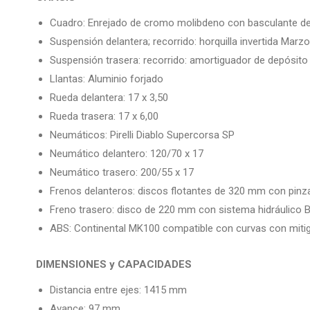
Cuadro: Enrejado de cromo molibdeno con basculante de 
Suspensión delantera; recorrido: horquilla invertida Ma
Suspensión trasera: recorrido: amortiguador de depósito 
Llantas: Aluminio forjado
Rueda delantera: 17 x 3,50
Rueda trasera: 17 x 6,00
Neumáticos: Pirelli Diablo Supercorsa SP
Neumático delantero: 120/70 x 17
Neumático trasero: 200/55 x 17
Frenos delanteros: discos flotantes de 320 mm con pin
Freno trasero: disco de 220 mm con sistema hidráulico
ABS: Continental MK100 compatible con curvas con mitiga
DIMENSIONES y CAPACIDADES
Distancia entre ejes: 1415 mm
Avance: 97 mm