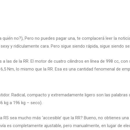
 quién no?), Pero no puedes pagar una, te complacerá leer la notic
e sexy y ridículamente cara. Pero sigue siendo rápida, sigue siendo se
a las de la RR. El motor de cuatro cilindros en línea de 998 cc, con s
​116,5 Nm, lo mismo que la RR. Esa es una cantidad fenomenal de em
stidor. Radical, compacto y extremadamente ligero son las palabras q
86 kg a 196 kg – seco).
 RS sea mucho más ‘accesible’ que la RR? Bueno, no obtienes una e
vía es completamente ajustable, pero manualmente, en lugar de elec