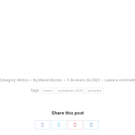
Category:
Motos
By
Manel Alonso
5 de enero de 2022
Leave a commen
Tags:
motos
novedades 2022
portada1
Share this post
Share
Share
Share
Share
on
on
on
on