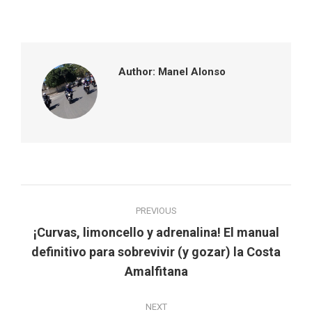
on
on
on
on
Facebook
Twitter
Pinterest
LinkedIn
Author:
Manel Alonso
Post
PREVIOUS
navigation
¡Curvas, limoncello y adrenalina! El manual
Previous
definitivo para sobrevivir (y gozar) la Costa
post:
Amalfitana
NEXT