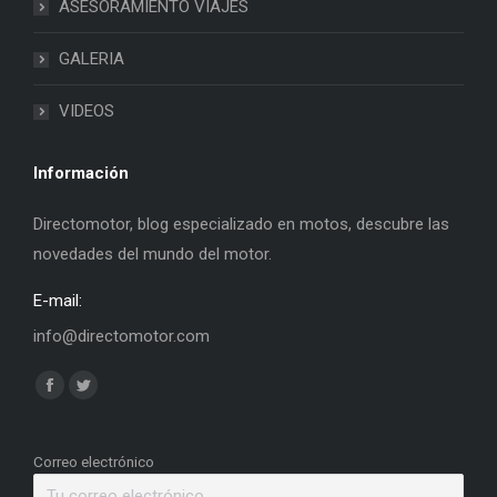
ASESORAMIENTO VIAJES
GALERIA
VIDEOS
Información
Directomotor, blog especializado en motos, descubre las
novedades del mundo del motor.
E-mail:
info@directomotor.com
Find us on:
Facebook
Twitter
page
page
opens
opens
Correo electrónico
in
in