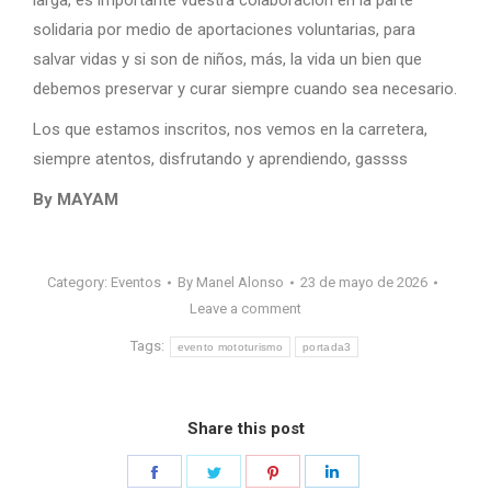
larga, es importante vuestra colaboración en la parte
solidaria por medio de aportaciones voluntarias, para
salvar vidas y si son de niños, más, la vida un bien que
debemos preservar y curar siempre cuando sea necesario.
Los que estamos inscritos, nos vemos en la carretera,
siempre atentos, disfrutando y aprendiendo, gassss
By MAYAM
Category:
Eventos
By
Manel Alonso
23 de mayo de 2026
Leave a comment
Tags:
evento mototurismo
portada3
Share this post
Share
Share
Share
Share