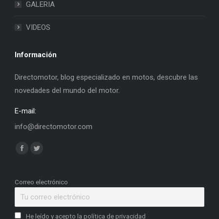
GALERIA
VIDEOS
Información
Directomotor, blog especializado en motos, descubre las
novedades del mundo del motor.
E-mail:
info@directomotor.com
Find us on:
Facebook
Twitter
page
page
opens
opens
Correo electrónico
in
in
new
new
He leído y acepto la política de privacidad
window
window