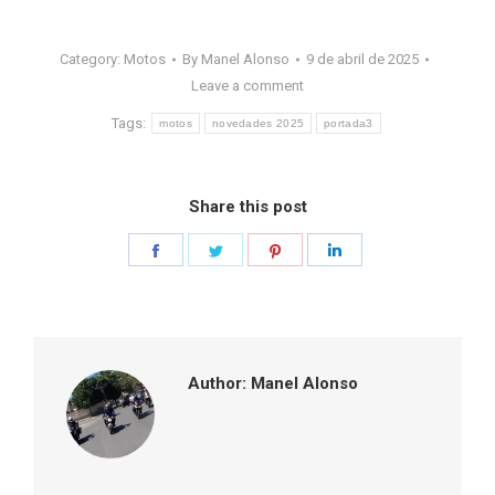
Category:
Motos
By
Manel Alonso
9 de abril de 2025
Leave a comment
Tags:
motos
novedades 2025
portada3
Share this post
Share
Share
Share
Share
on
on
on
on
Facebook
Twitter
Pinterest
LinkedIn
Author:
Manel Alonso