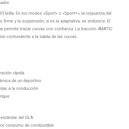
mador.
5 brilla. En los modos «Sport» o «Sport+», la respuesta del
 firme y la suspensión, si es la adaptativa, se endurece. El
que permite trazar curvas con confianza. La tracción 4MATIC
ión contundente a la salida de las curvas.
ación rápida.
námica de un deportivo.
das a la conducción.
ingue.
 estándar del GLA.
yor consumo de combustible.