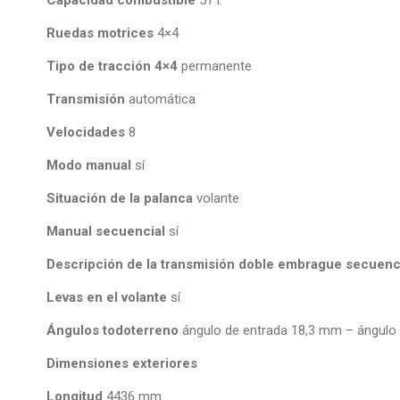
Capacidad combustible
51 l.
Ruedas motrices
4×4
Tipo de tracción 4×4
permanente
Transmisión
automática
Velocidades
8
Modo manual
sí
Situación de la palanca
volante
Manual secuencial
sí
Descripción de la transmisión doble embrague secuenc
Levas en el volante
sí
Ángulos todoterreno
ángulo de entrada 18,3 mm – ángulo
Dimensiones exteriores
Longitud
4436 mm