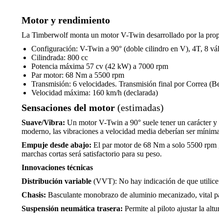
Motor y rendimiento
La Timberwolf monta un motor V-Twin desarrollado por la pr
Configuración: V-Twin a 90° (doble cilindro en V), 4T, 8 v
Cilindrada: 800 cc
Potencia máxima 57 cv (42 kW) a 7000 rpm
Par motor: 68 Nm a 5500 rpm
Transmisión: 6 velocidades. Transmisión final por Correa (Be
Velocidad máxima: 160 km/h (declarada)
Sensaciones del motor
(estimadas)
Suave/Vibra:
Un motor V-Twin a 90° suele tener un carácter y un
moderno, las vibraciones a velocidad media deberían ser mínima
Empuje desde abajo:
El par motor de 68 Nm a solo 5500 rpm ga
marchas cortas será satisfactorio para su peso.
Innovaciones técnicas
Distribución variable
(VVT): No hay indicación de que utilice
Chasis:
Basculante monobrazo de aluminio mecanizado, vital par
Suspensión neumática trasera:
Permite al piloto ajustar la alt