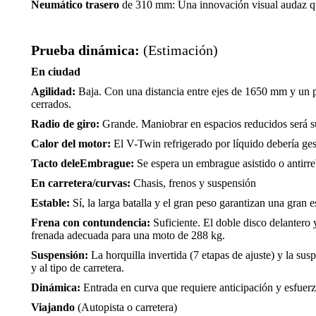
Neumático trasero
de 310 mm: Una innovación visual audaz que
Prueba dinámica:
(Estimación)
En ciudad
Agilidad:
Baja. Con una distancia entre ejes de 1650 mm y un p
cerrados.
Radio de giro:
Grande. Maniobrar en espacios reducidos será s
Calor del motor:
El V-Twin refrigerado por líquido debería gesti
Tacto deleEmbrague:
Se espera un embrague asistido o antirre
En carretera/curvas:
Chasis, frenos y suspensión
Estable:
Sí, la larga batalla y el gran peso garantizan una gran e
Frena con contundencia:
Suficiente. El doble disco delantero 
frenada adecuada para una moto de 288 kg.
Suspensión:
La horquilla invertida (7 etapas de ajuste) y la su
y al tipo de carretera.
Dinámica:
Entrada en curva que requiere anticipación y esfuerzo
Viajando
(Autopista o carretera)