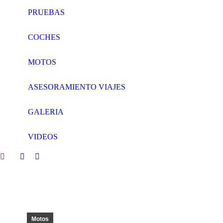
PRUEBAS
COCHES
MOTOS
ASESORAMIENTO VIAJES
GALERIA
VIDEOS
Search:
Facebook
Twitter
page
page
opens
opens
in
in
new
new
window
window
Motos