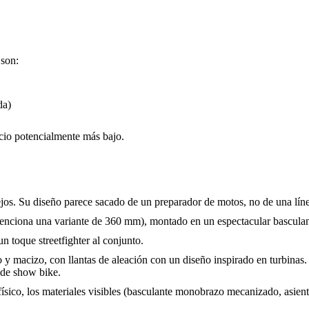
 son:
da)
ecio potencialmente más bajo.
jos. Su diseño parece sacado de un preparador de motos, no de una lín
nciona una variante de 360 mm), montado en un espectacular basculant
n toque streetfighter al conjunto.
 y macizo, con llantas de aleación con un diseño inspirado en turbinas. 
 de show bike.
to físico, los materiales visibles (basculante monobrazo mecanizado, as