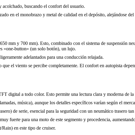
 y acolchado, buscando el confort del usuario.
ado en el monobrazo y metal de calidad en el depósito, alejándose del e
0 mm y 700 mm). Esto, combinado con el sistema de suspensión neumáti
 es «one-button» (un solo botón), un lujo.
s ligeramente adelantados para una conducción relajada.
que el viento se percibe completamente. El confort en autopista depender
 digital a todo color. Esto permite una lectura clara y moderna de la 
amadas, música), aunque los detalles específicos varían según el merc
sero) de serie, esencial para la seguridad con un neumático trasero tan
 muy fuerte para una moto de este segmento y procedencia, aumentando l
Rain) en este tipo de cruiser.