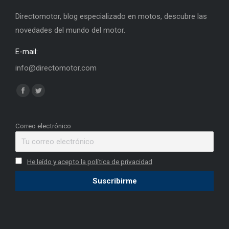
Directomotor, blog especializado en motos, descubre las
novedades del mundo del motor.
E-mail:
info@directomotor.com
Find us on:
Facebook
Twitter
page
page
opens
opens
Correo electrónico
in
in
new
new
He leído y acepto la política de privacidad
window
window