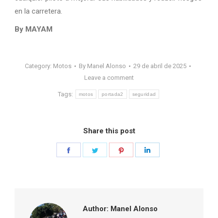
en la carretera.
By MAYAM
Category:
Motos
By
Manel Alonso
29 de abril de 2025
Leave a comment
Tags:
motos
portada2
seguridad
Share this post
Share
Share
Share
Share
on
on
on
on
Facebook
Twitter
Pinterest
LinkedIn
Author:
Manel Alonso