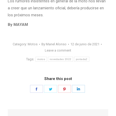
Los rumores insistentes en general de la moto nos llevan
a creer que un lanzamiento oficial, debería producirse en
los próximos meses.
By MAYAM
Category:
Motos
By
Manel Alonso
12 de junio de 2021
Leave a comment
Tags:
motos
novedades 2022
portada2
Share this post
Share
Share
Share
Share
on
on
on
on
Facebook
Twitter
Pinterest
LinkedIn