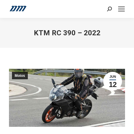
Search:
KTM RC 390 – 2022
Motos
JUN
12