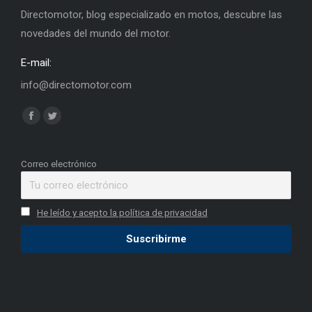
Directomotor, blog especializado en motos, descubre las
novedades del mundo del motor.
E-mail:
info@directomotor.com
Find us on:
Facebook
Twitter
page
page
opens
opens
Correo electrónico
in
in
new
new
He leído y acepto la política de privacidad
window
window