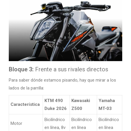
Bloque 3:
Frente a sus rivales directos
Para saber dónde estamos pisando, hay que mirar a los
lados de la parrilla:
KTM 490
Kawasaki
Yamaha
Ho
Característica
Duke 2026
Z500
MT-03
CB
Bicilíndrico
Bicilíndrico
Bicilíndrico
Bici
Motor
en línea, 8v
en línea
en línea
en l