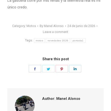
La gasolina corre por mis venas y la telemetría real es mi
único credo.
Category:
Motos
By
Manel Alonso
24 de junio de 2026
Leave a comment
Tags:
motos
novedades 2026
portada1
Share this post
Share
Share
Share
Share
on
on
on
on
Facebook
Twitter
Pinterest
LinkedIn
Author:
Manel Alonso