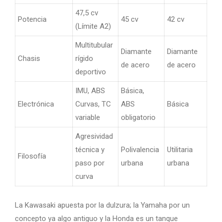
47,5 cv
Potencia
45 cv
42 cv
47,
(Límite A2)
Multitubular
Tip
Diamante
Diamante
Chasis
rígido
dia
de acero
de acero
deportivo
con
IMU, ABS
Básica,
Con
Electrónica
Curvas, TC
ABS
Básica
tra
variable
obligatorio
bás
Agresividad
técnica y
Polivalencia
Utilitaria
Con
Filosofía
paso por
urbana
urbana
dur
curva
La Kawasaki apuesta por la dulzura; la Yamaha por un
concepto ya algo antiguo y la Honda es un tanque