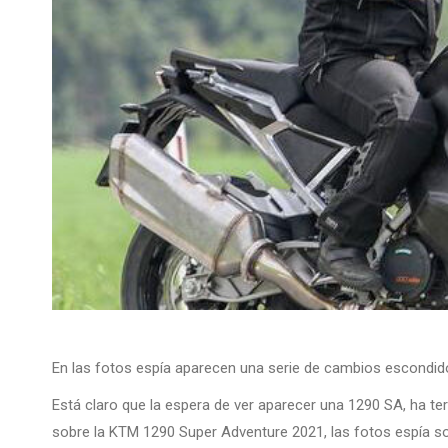
En las fotos espía aparecen una serie de cambios escondid
Está claro que la espera de ver aparecer una 1290 SA, ha te
sobre la KTM 1290 Super Adventure 2021, las fotos espía so