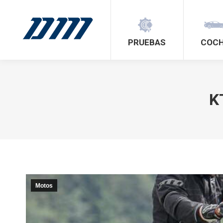
PRUEBAS
COC
K
Motos