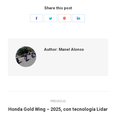
Share this post
Share
Share
Share
Share
on
on
on
on
Facebook
Twitter
Pinterest
LinkedIn
Author:
Manel Alonso
Post
PREVIOUS
navigation
Previous
Honda Gold Wing – 2025, con tecnología Lidar
post: