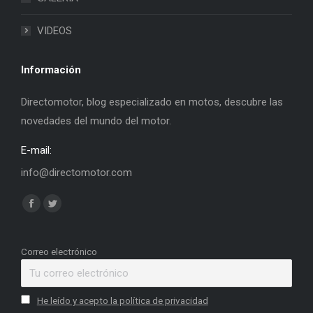
VIDEOS
Información
Directomotor, blog especializado en motos, descubre las
novedades del mundo del motor.
E-mail:
info@directomotor.com
Find us on:
Facebook
Twitter
page
page
opens
opens
Correo electrónico
in
in
new
new
He leído y acepto la política de privacidad
window
window