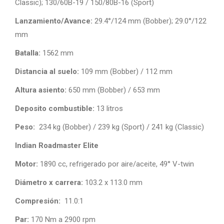
Classic); 130/60B-19 / 150/80B-16 (Sport)
Lanzamiento/Avance:
29.4°/124 mm (Bobber); 29.0°/122
mm
Batalla:
1562 mm
Distancia al suelo:
109 mm (Bobber) / 112 mm
Altura asiento:
650 mm (Bobber) / 653 mm
Deposito combustible:
13 litros
Peso:
234 kg (Bobber) / 239 kg (Sport) / 241 kg (Classic)
Indian Roadmaster Elite
Motor:
1890 cc, refrigerado por aire/aceite, 49° V-twin
Diámetro x carrera:
103.2 x 113.0 mm
Compresión:
11.0:1
Par:
170 Nm a 2900 rpm