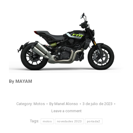
By MAYAM
Category:
Motos
By
Manel Alonso
3 de julio de 2023
Leave a comment
Tags:
motos
novedades 2023
portada2