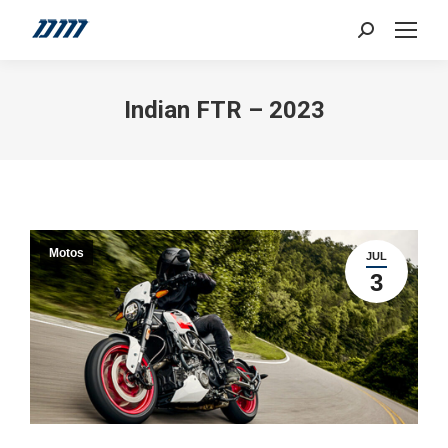
Search:
Indian FTR – 2023
Motos
JUL
3