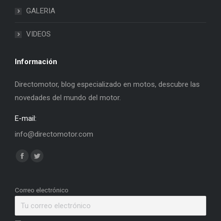
GALERIA
VIDEOS
Información
Directomotor, blog especializado en motos, descubre las
novedades del mundo del motor.
E-mail:
info@directomotor.com
Find us on:
Facebook
Twitter
page
page
opens
opens
Correo electrónico
in
in
new
new