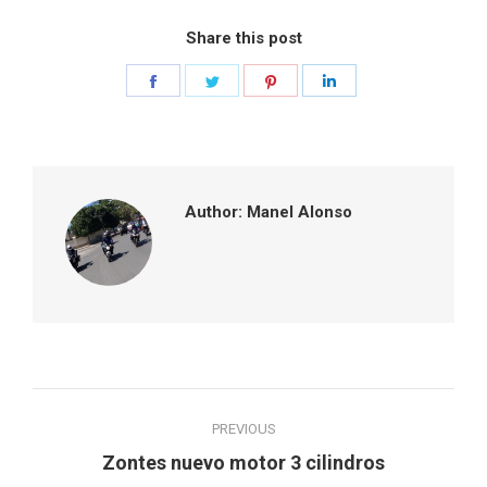
Share this post
Share
Share
Share
Share
on
on
on
on
Facebook
Twitter
Pinterest
LinkedIn
Author:
Manel Alonso
Post
PREVIOUS
navigation
Previous
Zontes nuevo motor 3 cilindros