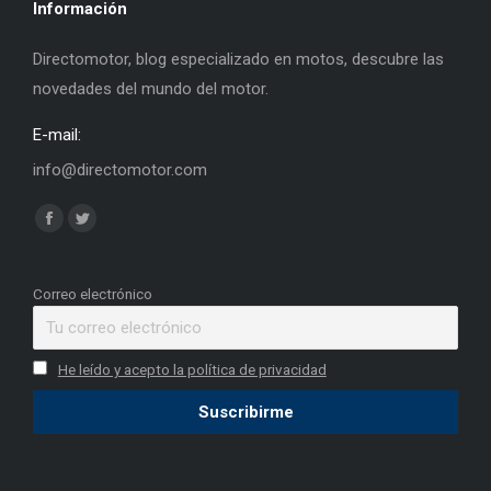
Información
Directomotor, blog especializado en motos, descubre las
novedades del mundo del motor.
E-mail:
info@directomotor.com
Find us on:
Facebook
Twitter
page
page
opens
opens
Correo electrónico
in
in
new
new
He leído y acepto la política de privacidad
window
window