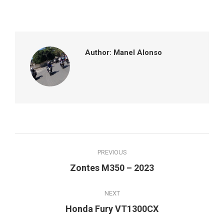
on
on
on
on
Facebook
Twitter
Pinterest
LinkedIn
Author:
Manel Alonso
Post
PREVIOUS
navigation
Previous
Zontes M350 – 2023
post:
NEXT
Next
Honda Fury VT1300CX
post: