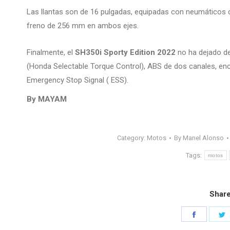
Las llantas son de 16 pulgadas, equipadas con neumáticos d
freno de 256 mm en ambos ejes.
Finalmente, el
SH350i Sporty Edition 2022
no ha dejado de
(Honda Selectable Torque Control), ABS de dos canales, enc
Emergency Stop Signal ( ESS).
By MAYAM
Category:
Motos
By
Manel Alonso
Tags:
motos
Share
Share
S
on
o