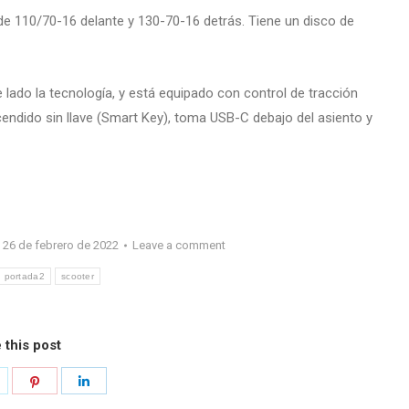
e 110/70-16 delante y 130-70-16 detrás. Tiene un disco de
 lado la tecnología, y está equipado con control de tracción
endido sin llave (Smart Key), toma USB-C debajo del asiento y
26 de febrero de 2022
Leave a comment
portada2
scooter
 this post
hare
Share
Share
n
on
on