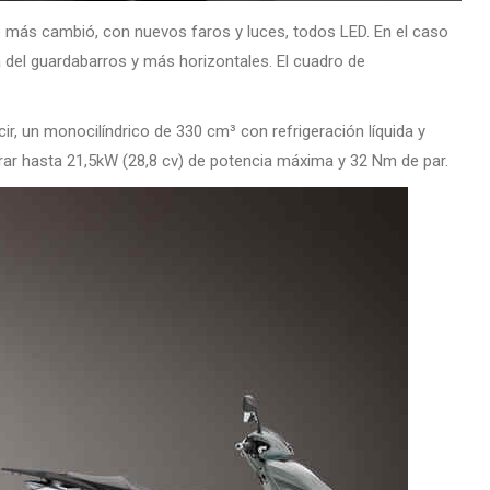
e más cambió, con nuevos faros y luces, todos LED. En el caso
 del guardabarros y más horizontales. El cuadro de
r, un monocilíndrico de 330 cm³ con refrigeración líquida y
ar hasta 21,5kW (28,8 cv) de potencia máxima y 32 Nm de par.