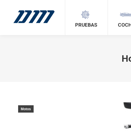
PRUEBAS
COC
Ho
Motos