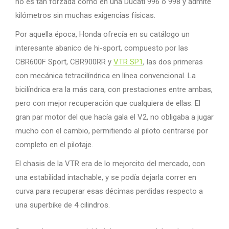
no es tan forzada como en una Ducati 996 ó 998 y admite
kilómetros sin muchas exigencias físicas.
Por aquella época, Honda ofrecía en su catálogo un
interesante abanico de hi-sport, compuesto por las
CBR600F Sport, CBR900RR y
VTR SP1
, las dos primeras
con mecánica tetracilíndrica en línea convencional. La
bicilíndrica era la más cara, con prestaciones entre ambas,
pero con mejor recuperación que cualquiera de ellas. El
gran par motor del que hacía gala el V2, no obligaba a jugar
mucho con el cambio, permitiendo al piloto centrarse por
completo en el pilotaje.
El chasis de la VTR era de lo mejorcito del mercado, con
una estabilidad intachable, y se podía dejarla correr en
curva para recuperar esas décimas perdidas respecto a
una superbike de 4 cilindros.