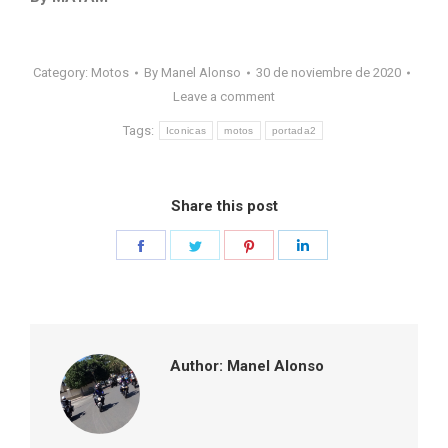
Category:
Motos
By
Manel Alonso
30 de noviembre de 2020
Leave a comment
Tags:
Iconicas
motos
portada2
Share this post
Share
Share
Share
Share
on
on
on
on
Facebook
Twitter
Pinterest
LinkedIn
Author:
Manel Alonso