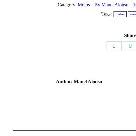
Category:
Motos
By
Manel Alonso
1
Tags:
motos
nov
Share
Share
Sh
on
o
Facebook
Tw
Author:
Manel Alonso
Post