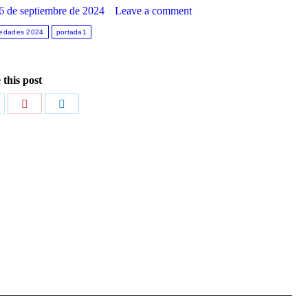
6 de septiembre de 2024
Leave a comment
edades 2024
portada1
 this post
are
Share
Share
n
on
on
itter
Pinterest
LinkedIn