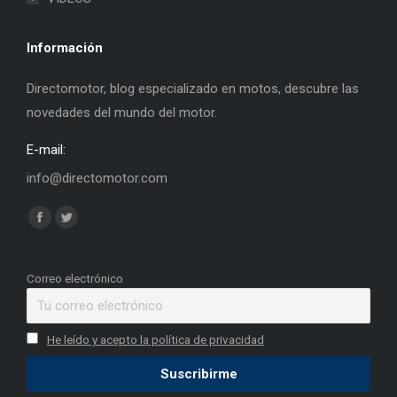
Información
Directomotor, blog especializado en motos, descubre las
novedades del mundo del motor.
E-mail:
info@directomotor.com
Find us on:
Facebook
Twitter
page
page
opens
opens
Correo electrónico
in
in
new
new
He leído y acepto la política de privacidad
window
window