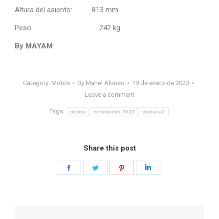
Altura del asiento: 813 mm
Peso: 242 kg
By MAYAM
Category:
Motos
By
Manel Alonso
19 de enero de 2023
Leave a comment
Tags:
motos
novedades 2023
portada2
Share this post
Share
Share
Share
Share
on
on
on
on
Facebook
Twitter
Pinterest
LinkedIn