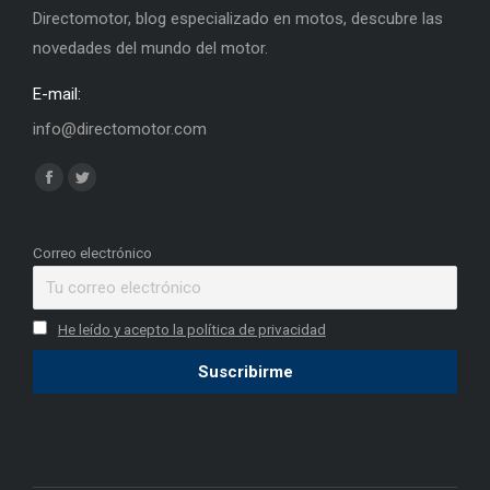
Directomotor, blog especializado en motos, descubre las
novedades del mundo del motor.
E-mail:
info@directomotor.com
Find us on:
Facebook
Twitter
page
page
opens
opens
Correo electrónico
in
in
new
new
He leído y acepto la política de privacidad
window
window