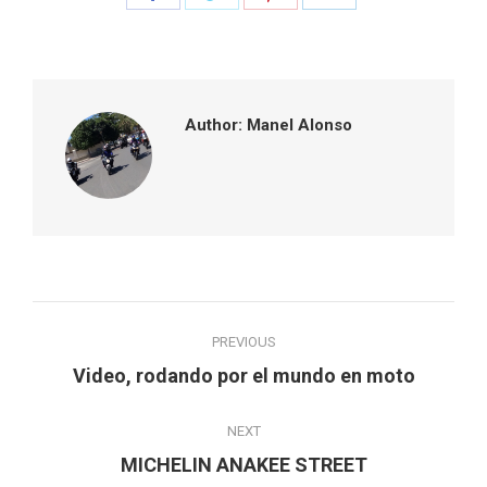
on
on
on
on
Facebook
Twitter
Pinterest
LinkedIn
Author:
Manel Alonso
Post
PREVIOUS
navigation
Previous
Video, rodando por el mundo en moto
post:
NEXT
Next
MICHELIN ANAKEE STREET