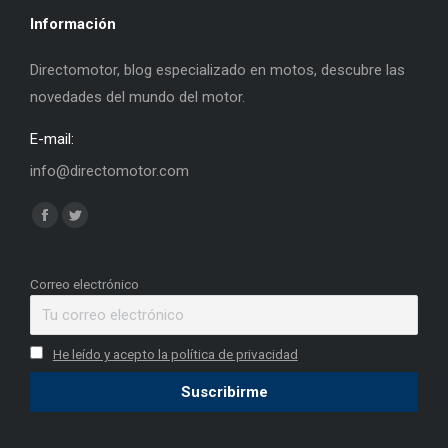
Información
Directomotor, blog especializado en motos, descubre las
novedades del mundo del motor.
E-mail:
info@directomotor.com
Find us on:
Facebook
Twitter
page
page
opens
opens
Correo electrónico
in
in
new
new
He leído y acepto la política de privacidad
window
window