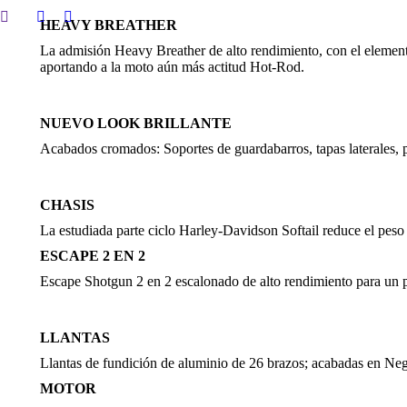
Search:
HEAVY BREATHER
Facebook
Twitter
page
page
La admisión Heavy Breather de alto rendimiento, con el elemento
opens
opens
aportando a la moto aún más actitud Hot-Rod.
in
in
new
new
NUEVO LOOK BRILLANTE
window
window
Acabados cromados: Soportes de guardabarros, tapas laterales, pr
CHASIS
La estudiada parte ciclo Harley-Davidson Softail reduce el peso s
ESCAPE 2 EN 2
Escape Shotgun 2 en 2 escalonado de alto rendimiento para un 
LLANTAS
Llantas de fundición de aluminio de 26 brazos; acabadas en Neg
MOTOR