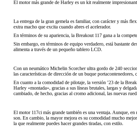
El motor más grande de Harley es un kit realmente impresionante,
La entrega de la gran gemela es familiar, con carácter y más flex
extra macho que excita cuando abres el acelerador.
En términos de su apariencia, la Breakout 117 gana a la compete
Sin embargo, en términos de equipo verdadero, está bastante des
alimenta a través de un pequeño tablero LCD.
Con un neumático Michelin Scorcher ultra gordo de 240 seccione
las características de dirección de un buque portacontenedores, 
En cuanto a la comodidad de pilotaje, la versión ’23 de la Brea
Harley «montada», gracias a sus líneas brutales, largas y delga
cambiado, de hecho, gracias al cromo adicional, las nuevas rueda
El motor 117ci más grande también es una ventaja. Aunque, en re
son. En cambio, la mayor mejora es su comodidad mucho mejor. Co
la que realmente puedes hacer grandes tiradas, con estilo.