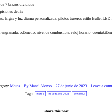
e 7 brazos divididos
istones detrás
rgas y luz diurna personalizada; pilotos traseros estilo Bullet LED m
 engranada, odómetro, nivel de combustible, reloj horario, cuentakilóm
egory:
Motos
By
Manel Alonso
27 de junio de 2023
Leave a com
Tags:
motos
novedades 2023
portada2
Share this post