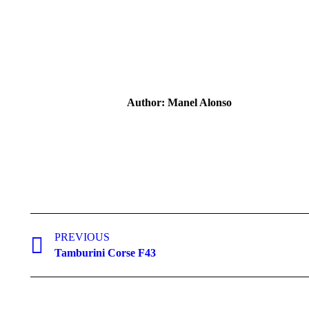
Author:
Manel Alonso
Post
navigation
PREVIOUS
Previous
Tamburini Corse F43
post: