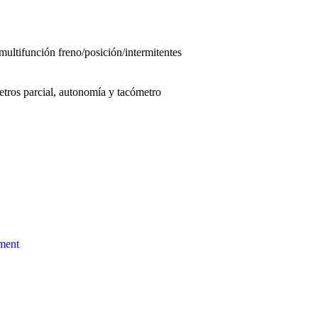
ultifunción freno/posición/intermitentes
etros parcial, autonomía y tacómetro
ment