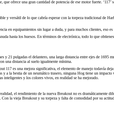
 que ofrece una gran cantidad de potencia de ese motor fuerte. ‘117’ se
ible y versátil de lo que cabría esperar con la torpeza tradicional de H
ncia en equipamientos sin lugar a duda, y para muchos clientes, eso es 
nuda hasta los huesos. En términos de electrónica, todo lo que obtiene
s y 21 pulgadas el delantero, una larga distancia entre ejes de 1695 m
con una distancia al suelo igualmente mínima.
kout 117 es una mejora significativa, el elemento de manejo todavía de
das y a la bestia de un neumático trasero, ninguna Hog tiene un impacto
s inteligentes y los colores vivos, en realidad se ha mejorado.
alidad, el rendimiento de la nueva Breakout no es dramáticamente difer
n la vieja Breakout y su torpeza y falta de comodidad por su actitud 