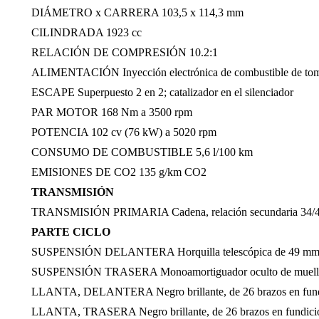
DIÁMETRO x CARRERA 103,5 x 114,3 mm
CILINDRADA 1923 cc
RELACIÓN DE COMPRESIÓN 10.2:1
ALIMENTACIÓN Inyección electrónica de combustible de tom
ESCAPE Superpuesto 2 en 2; catalizador en el silenciador
PAR MOTOR 168 Nm a 3500 rpm
POTENCIA 102 cv (76 kW) a 5020 rpm
CONSUMO DE COMBUSTIBLE 5,6 l/100 km
EMISIONES DE CO2 135 g/km CO2
TRANSMISIÓN
TRANSMISIÓN PRIMARIA Cadena, relación secundaria 34/
PARTE CICLO
SUSPENSIÓN DELANTERA Horquilla telescópica de 49 mm de dob
SUSPENSIÓN TRASERA Monoamortiguador oculto de muelle helico
LLANTA, DELANTERA Negro brillante, de 26 brazos en fundi
LLANTA, TRASERA Negro brillante, de 26 brazos en fundició