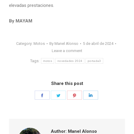
elevadas prestaciones.
By MAYAM
Category:
Motos
By
Manel Alonso
5 de abril de 2024
Leave a comment
Tags:
motos
novedades 2024
portada3
Share this post
Share
Share
Share
Share
on
on
on
on
Facebook
Twitter
Pinterest
LinkedIn
Author:
Manel Alonso