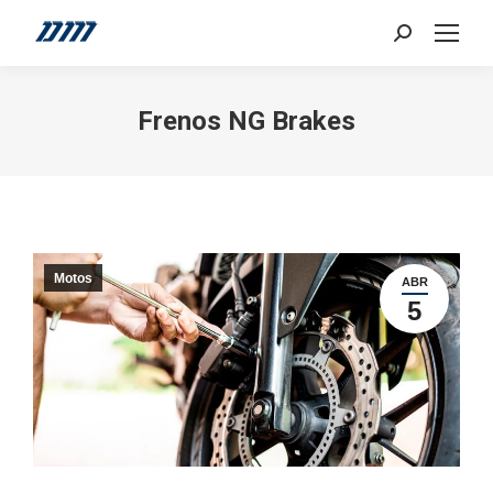
Search:
Frenos NG Brakes
Motos
ABR
5