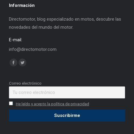
Información
Directomotor, blog especializado en motos, descubre las
novedades del mundo del motor.
E-mail:
info@directomotor.com
Find us on:
Facebook
Twitter
page
page
opens
opens
Correo electrónico
in
in
new
new
He leído y acepto la política de privacidad
window
window