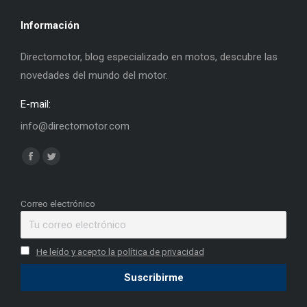
Información
Directomotor, blog especializado en motos, descubre las
novedades del mundo del motor.
E-mail:
info@directomotor.com
Find us on:
Facebook
Twitter
page
page
opens
opens
Correo electrónico
in
in
new
new
He leído y acepto la política de privacidad
window
window