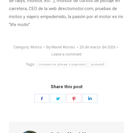
de rallys, monitor, etc…), monitor de cursos de pilotaje en
carretera, CEO de la web directomotor.com, pruebas de
motos y viajero empedernido, la pasión por el motor es mi
”life motiv”.
Category:
Motos
By
Manel Alonso
20 de marzo de 2026
Leave a comment
Tags:
consejos de pilotaje y seguridad
portada3
Share this post
Share
Share
Share
Share
on
on
on
on
Facebook
Twitter
Pinterest
LinkedIn