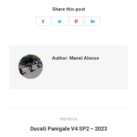
Share this post
Share
Share
Share
Share
on
on
on
on
Facebook
Twitter
Pinterest
LinkedIn
Author:
Manel Alonso
Post
PREVIOUS
navigation
Previous
Ducati Panigale V4 SP2 – 2023
post: