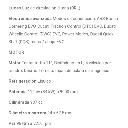
Luces
Luz de circulación diurna (DRL)
Electrónica avanzada
Modos de conducción, ABS Bosch
Cornering EVO, Ducati Traction Control (DTC) EVO, Ducati
Wheelie Control (DWC) EVO, Power Modes, Ducati Quick
Shift (DQS) arriba / abajo EVO
MOTOR
Motor
Testastretta 11°, Bicilíndrico en L, 4 válvulas por
cilindro, Desmodrómico, tapas de culata de magnesio.
Refrigeración
Líquido
Potencia
114 cv (84 kW) a 9000 rpm
Cilindrada
937 cc
Diámetro x carrera
94 x 67,5 mm
Par
96 Nm a 7250 rpm