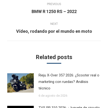
PREVIOUS
navigation
Previous
BMW R 1250 RS – 2022
post:
NEXT
Next
Vídeo, rodando por el mundo en moto
post:
Related posts
Rieju X-Over 357 2026: ¿Scooter real o
marketing con ruedas? Análisis
técnico
6 de agosto de 2026
TVS RR 310 2026: ¿Juguete de circuito