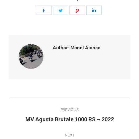
Share
Share
Share
Share
on
on
on
on
Facebook
Twitter
Pinterest
LinkedIn
Author:
Manel Alonso
Post
PREVIOUS
navigation
Previous
MV Agusta Brutale 1000 RS – 2022
post:
NEXT