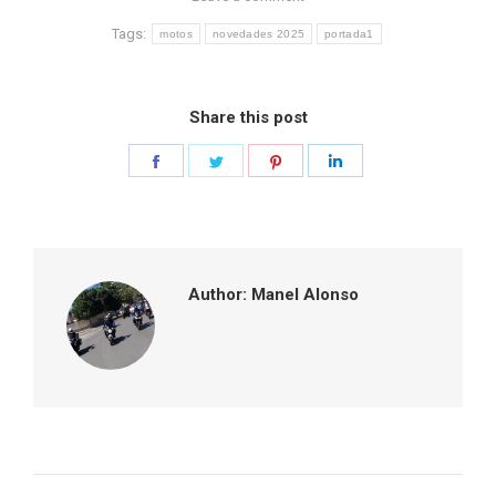
Tags:
motos
novedades 2025
portada1
Share this post
Share
Share
Share
Share
on
on
on
on
Facebook
Twitter
Pinterest
LinkedIn
Author:
Manel Alonso
Post