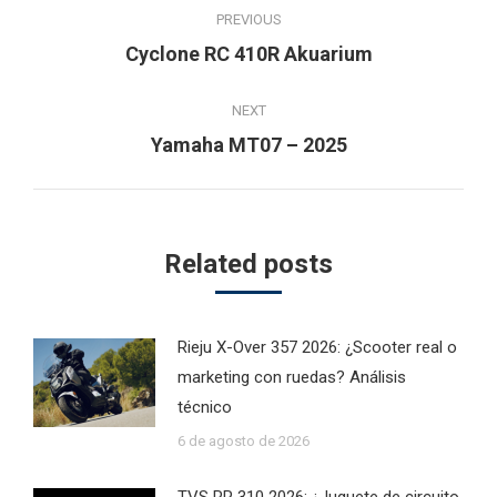
PREVIOUS
navigation
Previous
Cyclone RC 410R Akuarium
post:
NEXT
Next
Yamaha MT07 – 2025
post:
Related posts
Rieju X-Over 357 2026: ¿Scooter real o
marketing con ruedas? Análisis
técnico
6 de agosto de 2026
TVS RR 310 2026: ¿Juguete de circuito