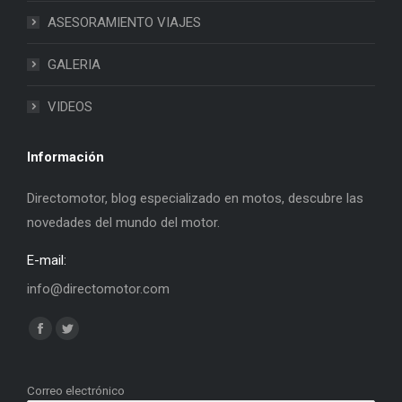
ASESORAMIENTO VIAJES
GALERIA
VIDEOS
Información
Directomotor, blog especializado en motos, descubre las
novedades del mundo del motor.
E-mail:
info@directomotor.com
Find us on:
Facebook
Twitter
page
page
opens
opens
Correo electrónico