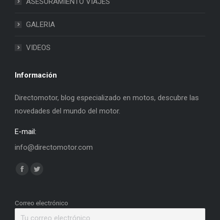
ASESORAMIENTO VIAJES
GALERIA
VIDEOS
Información
Directomotor, blog especializado en motos, descubre las
novedades del mundo del motor.
E-mail:
info@directomotor.com
Find us on:
Facebook
Twitter
page
page
opens
opens
Correo electrónico
in
in