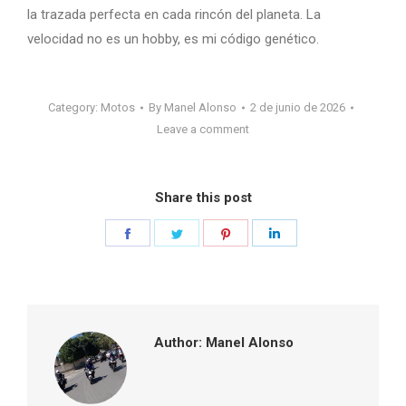
la trazada perfecta en cada rincón del planeta. La
velocidad no es un hobby, es mi código genético.
Category:
Motos
By
Manel Alonso
2 de junio de 2026
Leave a comment
Share this post
Share
Share
Share
Share
on
on
on
on
Facebook
Twitter
Pinterest
LinkedIn
Author:
Manel Alonso