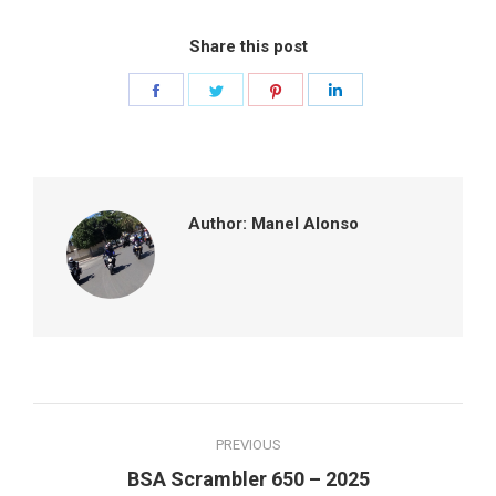
Share this post
Share
Share
Share
Share
on
on
on
on
Facebook
Twitter
Pinterest
LinkedIn
Author:
Manel Alonso
Post
PREVIOUS
navigation
Previous
BSA Scrambler 650 – 2025