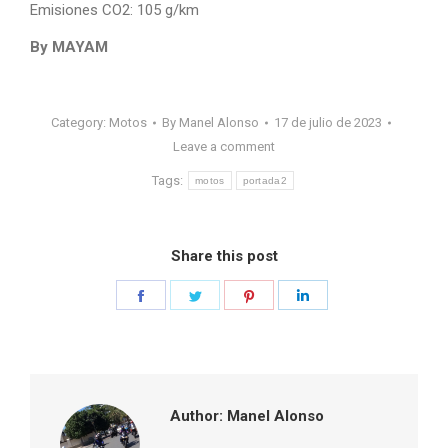
Emisiones CO2: 105 g/km
By MAYAM
Category:
Motos
By
Manel Alonso
17 de julio de 2023
Leave a comment
Tags:
motos
portada2
Share this post
Share
Share
Share
Share
on
on
on
on
Facebook
Twitter
Pinterest
LinkedIn
Author:
Manel Alonso