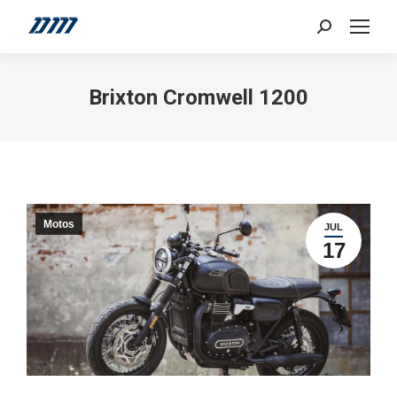
Search:
Brixton Cromwell 1200
Motos
JUL
17